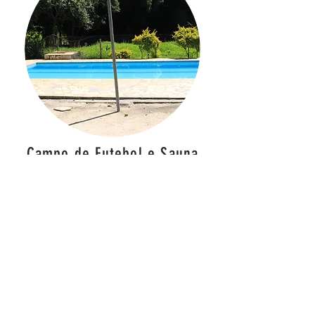
Campo de Futebol e Sauna
Depois de um bom jogo de futebol
em um
Campo de Futebol
gramado
com grade junto com o galera uma
Piscina com Sauna
fica uma ótima
combinação.