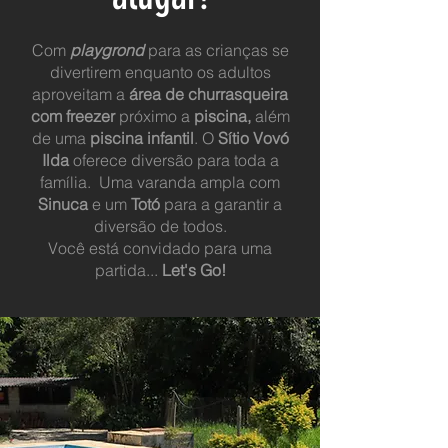
Com
playgrond
para as crianças se
divertirem enquanto os adultos
aproveitam a
área de churrasqueira
com freezer
próximo a
piscina,
além
de uma
piscina infantil
. O
Sítio Vovó
Ilda
oferece diversão para toda a
família. Uma varanda ampla com
Sinuca
e um
Totó
para a garantir a
diversão de todos.
Você está convidado para uma
partida...
Let's Go!