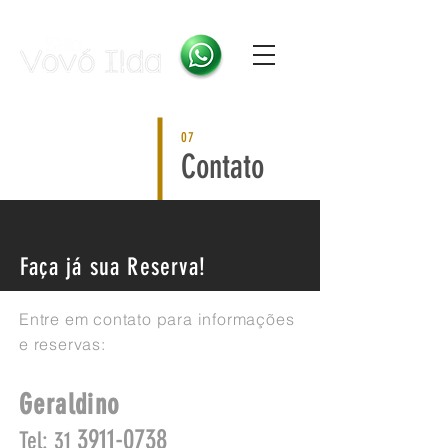
07
Contato
Faça já sua Reserva!
Entre em contato para informações
e reservas:
Geraldino
3911-0738
Tel:
31